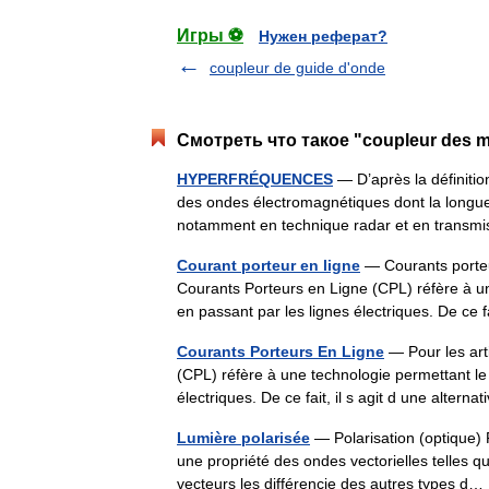
Игры ⚽
Нужен реферат?
coupleur de guide d'onde
Смотреть что такое "coupleur des 
HYPERFRÉQUENCES
— D’après la définiti
des ondes électromagnétiques dont la longueur
notamment en technique radar et en trans
Courant porteur en ligne
— Courants porteu
Courants Porteurs en Ligne (CPL) réfère à un
en passant par les lignes électriques. De ce 
Courants Porteurs En Ligne
— Pour les art
(CPL) réfère à une technologie permettant le
électriques. De ce fait, il s agit d une alte
Lumière polarisée
— Polarisation (optique) P
une propriété des ondes vectorielles telles q
vecteurs les différencie des autres types 