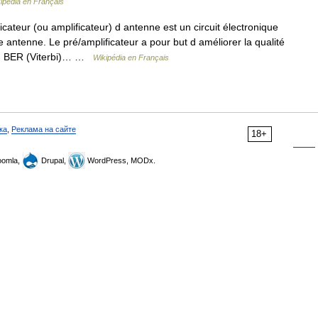
ipédia en Français
ateur (ou amplificateur) d antenne est un circuit électronique
e antenne. Le pré/amplificateur a pour but d améliorer la qualité
en BER (Viterbi)… …
Wikipédia en Français
ка
,
Реклама на сайте
18+
omla,
Drupal,
WordPress, MODx.