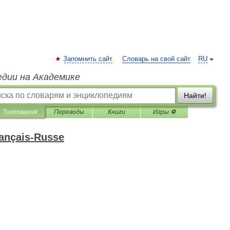
Запомнить сайт
Словарь на свой сайт
RU
едии на Академике
Найти!
Толкования
Переводы
Книги
Игры ⚽
rançais-Russe