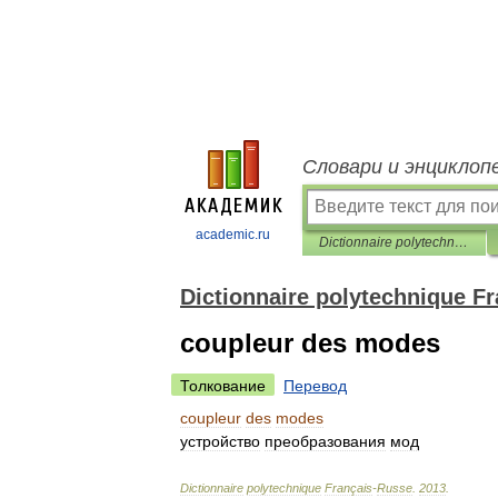
Словари и энциклоп
academic.ru
Dictionnaire polytechnique Français-Russe
Dictionnaire polytechnique F
coupleur des modes
Толкование
Перевод
coupleur
des
modes
устройство
преобразования
мод
Dictionnaire
polytechnique
Français
-
Russe
.
2013
.