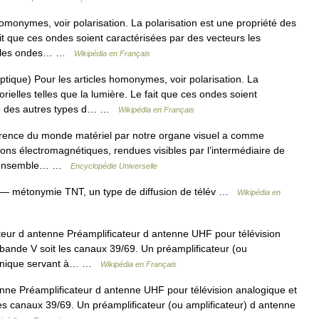
omonymes, voir polarisation. La polarisation est une propriété des
ait que ces ondes soient caractérisées par des vecteurs les
me les ondes… …
Wikipédia en Français
ptique) Pour les articles homonymes, voir polarisation. La
rielles telles que la lumière. Le fait que ces ondes soient
cie des autres types d… …
Wikipédia en Français
rence du monde matériel par notre organe visuel a comme
tions électromagnétiques, rendues visibles par l’intermédiaire de
e l’ensemble… …
Encyclopédie Universelle
— métonymie TNT, un type de diffusion de télév …
Wikipédia en
eur d antenne Préamplificateur d antenne UHF pour télévision
 bande V soit les canaux 39/69. Un préamplificateur (ou
ctronique servant à… …
Wikipédia en Français
nne Préamplificateur d antenne UHF pour télévision analogique et
les canaux 39/69. Un préamplificateur (ou amplificateur) d antenne