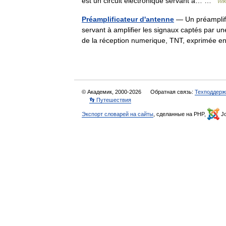
est un circuit électronique servant à… …
Wik
Préamplificateur d'antenne
— Un préamplific
servant à amplifier les signaux captés par un
de la réception numerique, TNT, exprimée 
© Академик, 2000-2026
Обратная связь:
Техподдерж
👣 Путешествия
Экспорт словарей на сайты
, сделанные на PHP,
Jo