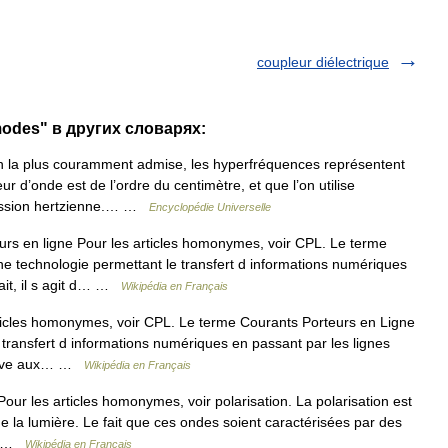
coupleur diélectrique
modes" в других словарях:
on la plus couramment admise, les hyperfréquences représentent
 d’onde est de l’ordre du centimètre, et que l’on utilise
mission hertzienne.… …
Encyclopédie Universelle
rs en ligne Pour les articles homonymes, voir CPL. Le terme
e technologie permettant le transfert d informations numériques
fait, il s agit d… …
Wikipédia en Français
icles homonymes, voir CPL. Le terme Courants Porteurs en Ligne
 transfert d informations numériques en passant par les lignes
rnative aux… …
Wikipédia en Français
our les articles homonymes, voir polarisation. La polarisation est
ue la lumière. Le fait que ces ondes soient caractérisées par des
d… …
Wikipédia en Français